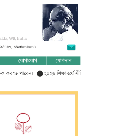
alda, WB, India
৭৯৪৭৬৭, ৯৪৩৪০৬৬০৬৭
যোগাযোগ
যোগদান
লিক করতে পারেন।  