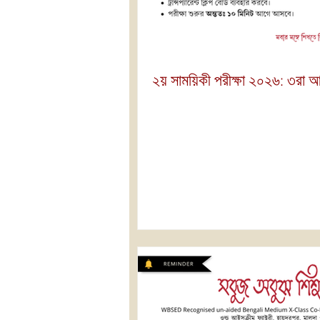
২য় সাময়িকী পরীক্ষা ২০২৬: ৩রা 