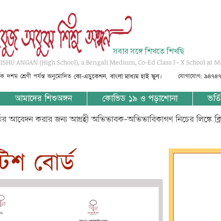
সবার সঙ্গে শিখতে শিখছি
SHU ANGAN (High School), a Bengali Medium, Co-Ed Class I - X School at M
্তৃক দশম শ্রেণী পর্যন্ত অনুমোদিত
যোগাযোগ: ৯৪৭৪
কো-এডুকেশন, বাংলা মাধ্যম হাই স্কুল।
আমাদের শিশুঅঙ্গন
কোভিড ১৯ ও পড়াশোনা
ভর্তি
্তির আবেদন করার জন্য আগ্রহী অভিভাবক-অভিভাবিকাগণ নিচের লিঙ্কে ক্
টিশ বোর্ড