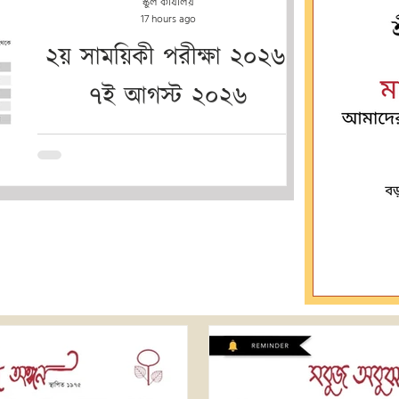
স্কুল কার্যালয়
17 hours ago
২য় সাময়িকী পরীক্ষা ২০২৬:
৭ই আগস্ট ২০২৬
মাস্টারমশাইকে 